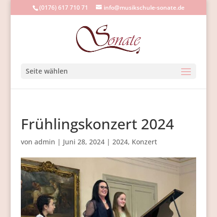
(0176) 617 710 71
info@musikschule-sonate.de
Seite wählen
Frühlingskonzert 2024
von
admin
|
Juni 28, 2024
|
2024
,
Konzert