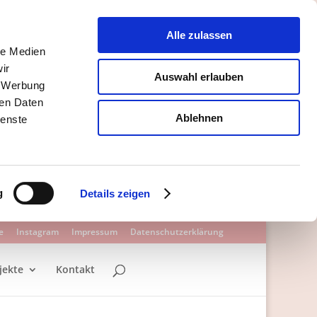
Alle zulassen
le Medien
ir
Auswahl erlauben
, Werbung
ren Daten
Ablehnen
ienste
g
Details zeigen
e
Instagram
Impressum
Datenschutzerklärung
jekte
Kontakt